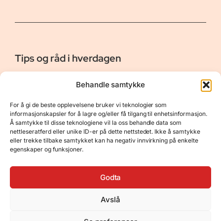
Tips og råd i hverdagen
Er vår bloggside hvor vi ønsker å dele våre opplevelser og
Behandle samtykke
gi deg råd og tips innen reiser, hotell - og restauranter,
naturopplevelser, personlig pleie, data, film og bøker m.m.
For å gi de beste opplevelsene bruker vi teknologier som
Nyttige Linker
Resurser
informasjonskapsler for å lagre og/eller få tilgang til enhetsinformasjon.
Å samtykke til disse teknologiene vil la oss behandle data som
Om oss
Personvernerklæring
nettleseratferd eller unike ID-er på dette nettstedet. Ikke å samtykke
eller trekke tilbake samtykket kan ha negativ innvirkning på enkelte
Kontakt
Opphavsrett
egenskaper og funksjoner.
Spørsmål og svar
Støtt oss
Godta
Avslå
© 2025 Tips og råd i hverdagen • Bygget