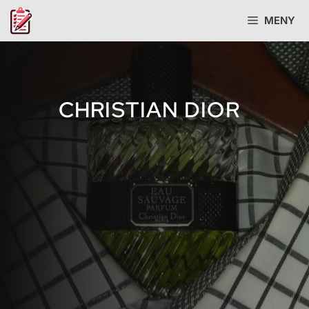
Hopp
MENY
til
innhold
CHRISTIAN DIOR