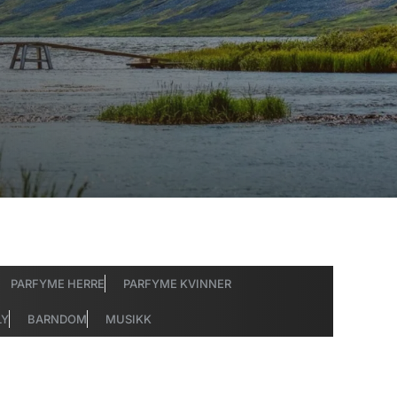
PARFYME HERRE
PARFYME KVINNER
LY
BARNDOM
MUSIKK