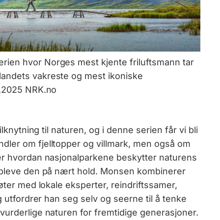
ien hvor Norges mest kjente friluftsmann tar
landets vakreste og mest ikoniske
01.2025 NRK.no
lknytning til naturen, og i denne serien får vi bli
dler om fjelltopper og villmark, men også om
ker hvordan nasjonalparkene beskytter naturens
oppleve den på nært hold. Monsen kombinerer
øter med lokale eksperter, reindriftssamer,
g utfordrer han seg selv og seerne til å tenke
vurderlige naturen for fremtidige generasjoner.