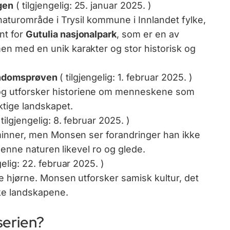
gen
( tilgjengelig: 25. januar 2025. )
 naturområde i Trysil kommune i Innlandet fylke,
nt for
Gutulia nasjonalpark
, som er en av
en med en unik karakter og stor historisk og
anndomsprøven
( tilgjengelig: 1. februar 2025. )
g utforsker historiene om menneskene som
ktige landskapet.
 tilgjengelig: 8. februar 2025. )
 minner, men Monsen ser forandringer han ikke
r denne naturen likevel ro og glede.
gelig: 22. februar 2025. )
ke hjørne. Monsen utforsker samisk kultur, det
ske landskapene.
serien?