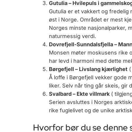
Gutulia – Hvilepuls i gammelsko
Gutulia er et vakkert og fredelig
øst i Norge. Området er mest kje
Norges minste nasjonalparker, m
naturmessig verdi.
Dovrefjell-Sunndalsfjella – M
Monsen møter moskusens rike o
har levd i harmoni med dette me
Børgefjell – Livslang kjærlighet
(
Å loffe i Børgefjell vekker gode
liker. Selv når ting går skeis, gi
Svalbard – Ekte villmark
( tilgjen
Serien avsluttes i Norges arktis
rike fuglelivet og de unike arkti
Hvorfor bør du se denne 