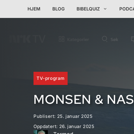
Hopp
HJEM
BLOG
BIBELQUIZ
PODC
til
innhold
TV-program
MONSEN & NA
Publisert:
25. januar 2025
Oppdatert:
26. januar 2025