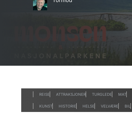
Tormod
REISE
ATTRAKSJONER
TURGLEDE
MAT
KUNST
HISTORIE
HELSE
VELVÆRE
BIL