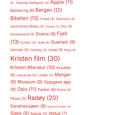
Apple
(11)
AI - Kunstig intelligens
(4)
Bergen
(12)
Barbering
(6)
Bibelen
(13)
Creed
(4)
Danmark
(4)
David André Østby
(4)
Dior
(4)
Design
(3)
Fjell
Drama
(8)
Disneyworld
(4)
(13)
Guerlain
(9)
Fyrtårn
(4)
Grøt
(4)
Hermès
(5)
Israel
(5)
Hosting
(4)
Krig
(4)
Kristen film
(30)
Kristen litteratur
(10)
Krydder
Manger
(6)
Lanzarote
(4)
Lindås
(4)
(9)
Museum
(9)
Oppgave app
Oslo
(11)
(8)
Parker
(6)
Pasta
(4)
Radøy
(20)
Påske
(5)
Sandnessjøen
(8)
Science fiction
(3)
Sjakk
(9)
Statue
(7)
Spania
(5)