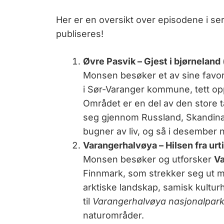
Her er en oversikt over episodene i se
publiseres!
Øvre Pasvik – Gjest i bjørneland
Monsen besøker et av sine favori
i Sør-Varanger kommune, tett op
Området er en del av den store 
seg gjennom Russland, Skandina
bugner av liv, og så i desember n
Varangerhalvøya – Hilsen fra urt
Monsen besøker og utforsker
Va
Finnmark, som strekker seg ut mo
arktiske landskap, samisk kulturh
til
Varangerhalvøya nasjonalpar
naturområder.