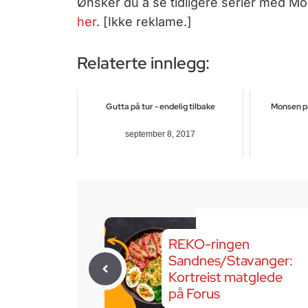
Ønsker du å se tidligere serier med M
her
. [Ikke reklame.]
Relaterte innlegg:
Gutta på tur - endelig tilbake
Monsen på 
september 8, 2017
REKO-ringen
Sandnes/Stavanger:
Kortreist matglede
på Forus