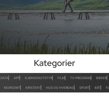
Kategorier
DATA
APP
KJØKKENUTSTYR
FILM
TV-PROGRAM
BØKER
MORSOMT
KRISTENT
HUS OG HVERDAG
SPORT
BÅT
F