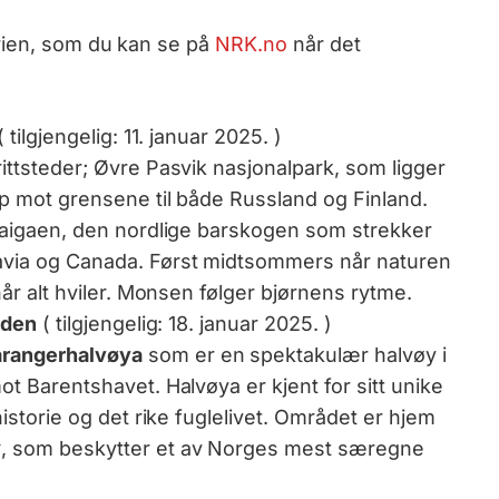
rien, som du kan se på
NRK.no
når det
( tilgjengelig: 11. januar 2025. )
ttsteder; Øvre Pasvik nasjonalpark, som ligger
p mot grensene til både Russland og Finland.
taigaen, den nordlige barskogen som strekker
via og Canada. Først midtsommers når naturen
år alt hviler. Monsen følger bjørnens rytme.
iden
( tilgjengelig: 18. januar 2025. )
rangerhalvøya
som er en spektakulær halvøy i
t Barentshavet. Halvøya er kjent for sitt unike
istorie og det rike fuglelivet. Området er hjem
k
, som beskytter et av Norges mest særegne