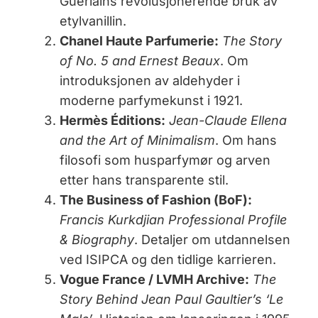
Guerlains revolusjonerende bruk av
etylvanillin.
Chanel Haute Parfumerie:
The Story
of No. 5 and Ernest Beaux
. Om
introduksjonen av aldehyder i
moderne parfymekunst i 1921.
Hermès Éditions:
Jean-Claude Ellena
and the Art of Minimalism
. Om hans
filosofi som husparfymør og arven
etter hans transparente stil.
The Business of Fashion (BoF):
Francis Kurkdjian Professional Profile
& Biography
. Detaljer om utdannelsen
ved ISIPCA og den tidlige karrieren.
Vogue France / LVMH Archive:
The
Story Behind Jean Paul Gaultier’s ‘Le