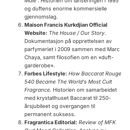
Male’
. Historien om lanseringen i 1995
og duftens enorme kommersielle
gjennomslag.
Maison Francis Kurkdjian Official
Website:
The House / Our Story
.
Dokumentasjon på opprettelsen av
parfymeriet i 2009 sammen med Marc
Chaya, samt filosofien om en «duft-
garderobe».
Forbes Lifestyle:
How Baccarat Rouge
540 Became The World’s Most Cult
Fragrance
. Historien om samarbeidet
med krystallhuset Baccarat til 250-
årsjubileet og overgangen til
permanent suksess.
Fragrantica Editorial:
Review of MFK