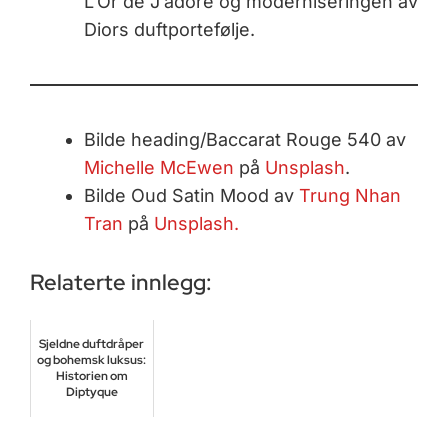
L’Or de J’adore og moderniseringen av
Diors duftportefølje.
Bilde heading/Baccarat Rouge 540 av
Michelle McEwen
på
Unsplash
.
Bilde Oud Satin Mood av
Trung Nhan
Tran
på
Unsplash.
Relaterte innlegg:
Sjeldne duftdråper
og bohemsk luksus:
Historien om
Diptyque
juli 22, 2026