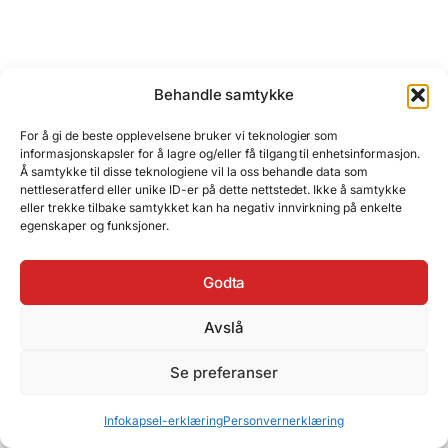
Siste kommentarer
Behandle samtykke
Tormod
til
Ødemarkens menn – vilt og
For å gi de beste opplevelsene bruker vi teknologier som
informasjonskapsler for å lagre og/eller få tilgang til enhetsinformasjon.
vågalt
Å samtykke til disse teknologiene vil la oss behandle data som
nettleseratferd eller unike ID-er på dette nettstedet. Ikke å samtykke
Marvin Bjørnebekk
til
Ødemarkens
eller trekke tilbake samtykket kan ha negativ innvirkning på enkelte
egenskaper og funksjoner.
menn – vilt og vågalt
Tormod
til
AI gir nytt liv til gamle bilder
Godta
Avslå
Se preferanser
Nyttige linker
Infokapsel-erklæring
Personvernerklæring
UT – Norges naturplanlegger