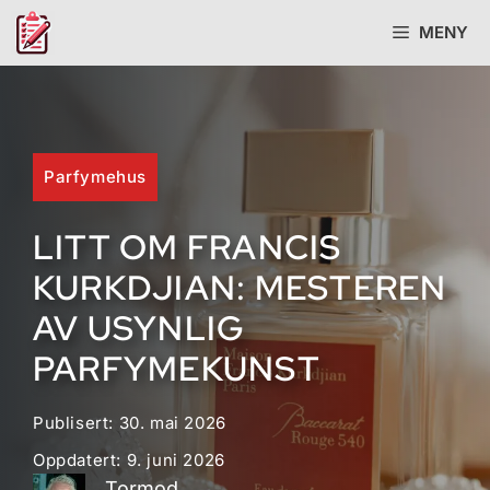
Hopp
MENY
til
innhold
Parfymehus
LITT OM FRANCIS
KURKDJIAN: MESTEREN
AV USYNLIG
PARFYMEKUNST
Publisert:
30. mai 2026
Oppdatert:
9. juni 2026
Tormod