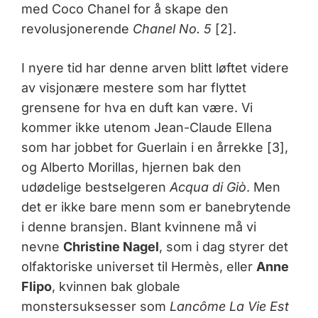
med Coco Chanel for å skape den
revolusjonerende
Chanel No. 5
[2].
I nyere tid har denne arven blitt løftet videre
av visjonære mestere som har flyttet
grensene for hva en duft kan være. Vi
kommer ikke utenom Jean-Claude Ellena
som har jobbet for Guerlain i en årrekke [3],
og Alberto Morillas, hjernen bak den
udødelige bestselgeren
Acqua di Giò
. Men
det er ikke bare menn som er banebrytende
i denne bransjen. Blant kvinnene må vi
nevne
Christine Nagel
, som i dag styrer det
olfaktoriske universet til Hermès, eller
Anne
Flipo
, kvinnen bak globale
monstersuksesser som
Lancôme La Vie Est