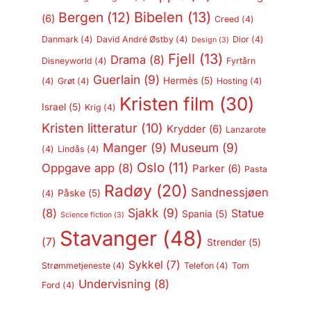
Bergen
(12)
Bibelen
(13)
(6)
Creed
(4)
Danmark
(4)
David André Østby
(4)
Dior
(4)
Design
(3)
Fjell
(13)
Drama
(8)
Disneyworld
(4)
Fyrtårn
Guerlain
(9)
Hermès
(5)
(4)
Grøt
(4)
Hosting
(4)
Kristen film
(30)
Israel
(5)
Krig
(4)
Kristen litteratur
(10)
Krydder
(6)
Lanzarote
Manger
(9)
Museum
(9)
(4)
Lindås
(4)
Oslo
(11)
Oppgave app
(8)
Parker
(6)
Pasta
Radøy
(20)
Sandnessjøen
Påske
(5)
(4)
Sjakk
(9)
(8)
Statue
Spania
(5)
Science fiction
(3)
Stavanger
(48)
(7)
Strender
(5)
Sykkel
(7)
Strømmetjeneste
(4)
Telefon
(4)
Tom
Undervisning
(8)
Ford
(4)