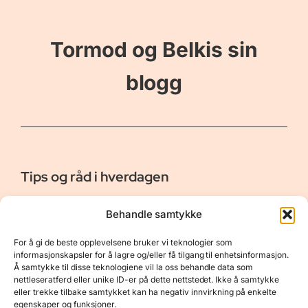
Tormod og Belkis sin
blogg
Tips og råd i hverdagen
Er vår bloggside hvor vi ønsker å dele våre opplevelser og
Behandle samtykke
gi deg råd og tips innen reiser, hotell - og restauranter,
naturopplevelser, personlig pleie, data, film og bøker m.m.
For å gi de beste opplevelsene bruker vi teknologier som
Nyttige Linker
Resurser
informasjonskapsler for å lagre og/eller få tilgang til enhetsinformasjon.
Å samtykke til disse teknologiene vil la oss behandle data som
Om oss
Personvernerklæring
nettleseratferd eller unike ID-er på dette nettstedet. Ikke å samtykke
eller trekke tilbake samtykket kan ha negativ innvirkning på enkelte
Kontakt
Opphavsrett
egenskaper og funksjoner.