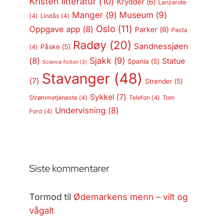
Kristen litteratur
(10)
Krydder
(6)
Lanzarote
Manger
(9)
Museum
(9)
(4)
Lindås
(4)
Oslo
(11)
Oppgave app
(8)
Parker
(6)
Pasta
Radøy
(20)
Sandnessjøen
Påske
(5)
(4)
Sjakk
(9)
(8)
Statue
Spania
(5)
Science fiction
(3)
Stavanger
(48)
(7)
Strender
(5)
Sykkel
(7)
Strømmetjeneste
(4)
Telefon
(4)
Tom
Undervisning
(8)
Ford
(4)
Siste kommentarer
Tormod
til
Ødemarkens menn – vilt og
vågalt