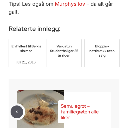
Tips! Les også om
Murphys lov
– da alt går
galt.
Relaterte innlegg:
En hyllest til Belkis
Vardatun
Bloppis -
sin mor
Studentboliger 25
nettbutikk uten
år siden
salg
juli 21, 2016
mai 19, 2017
juli 31, 2017
Semulegrøt –
familiegrøten alle
liker