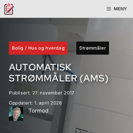
Hopp
MENY
til
innhold
Bolig
/
Hus og hverdag
Strømmåler
AUTOMATISK
STRØMMÅLER (AMS)
Publisert:
27. november 2017
Oppdatert:
1. april 2026
Tormod