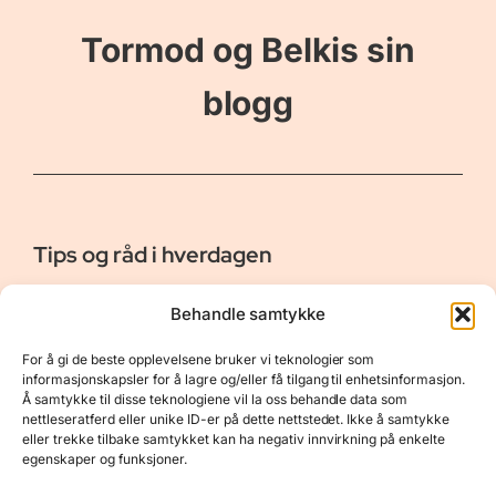
Tormod og Belkis sin
blogg
Tips og råd i hverdagen
Er vår bloggside hvor vi ønsker å dele våre opplevelser og
Behandle samtykke
gi deg råd og tips innen reiser, hotell - og restauranter,
naturopplevelser, personlig pleie, data, film og bøker m.m.
For å gi de beste opplevelsene bruker vi teknologier som
Nyttige Linker
Resurser
informasjonskapsler for å lagre og/eller få tilgang til enhetsinformasjon.
Å samtykke til disse teknologiene vil la oss behandle data som
Om oss
Personvernerklæring
nettleseratferd eller unike ID-er på dette nettstedet. Ikke å samtykke
eller trekke tilbake samtykket kan ha negativ innvirkning på enkelte
Kontakt
Opphavsrett
egenskaper og funksjoner.
Spørsmål og svar
Støtt oss