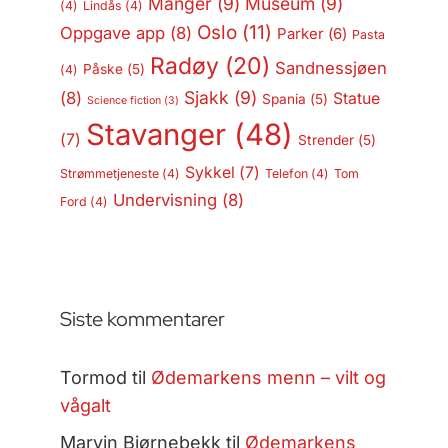
Manger
(9)
Museum
(9)
(4)
Lindås
(4)
Oslo
(11)
Oppgave app
(8)
Parker
(6)
Pasta
Radøy
(20)
Sandnessjøen
Påske
(5)
(4)
Sjakk
(9)
(8)
Statue
Spania
(5)
Science fiction
(3)
Stavanger
(48)
(7)
Strender
(5)
Sykkel
(7)
Strømmetjeneste
(4)
Telefon
(4)
Tom
Undervisning
(8)
Ford
(4)
Siste kommentarer
Tormod
til
Ødemarkens menn – vilt og
vågalt
Marvin Bjørnebekk
til
Ødemarkens