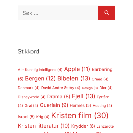
Søk
etter:
Stikkord
Apple
(11)
Barbering
AI - Kunstig intelligens
(4)
Bergen
(12)
Bibelen
(13)
(6)
Creed
(4)
Danmark
(4)
David André Østby
(4)
Dior
(4)
Design
(3)
Fjell
(13)
Drama
(8)
Disneyworld
(4)
Fyrtårn
Guerlain
(9)
Hermès
(5)
(4)
Grøt
(4)
Hosting
(4)
Kristen film
(30)
Israel
(5)
Krig
(4)
Kristen litteratur
(10)
Krydder
(6)
Lanzarote