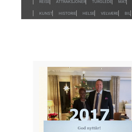
REISE
ATTRAKSJONER
TURGLEDE
MAT
KUNST
HISTORIE
HELSE
VELVÆRE
BIL