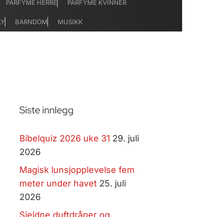
PARFYME HERRE
PARFYME KVINNER
LY
BARNDOM
MUSIKK
Siste innlegg
Bibelquiz 2026 uke 31
29. juli
2026
Magisk lunsjopplevelse fem
meter under havet
25. juli
2026
Sjeldne duftdråper og