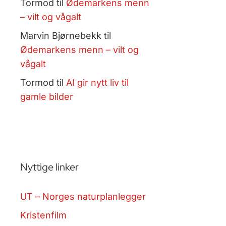
Tormod
til
Ødemarkens menn
– vilt og vågalt
Marvin Bjørnebekk
til
Ødemarkens menn – vilt og
vågalt
Tormod
til
AI gir nytt liv til
gamle bilder
Nyttige linker
UT – Norges naturplanlegger
Kristenfilm