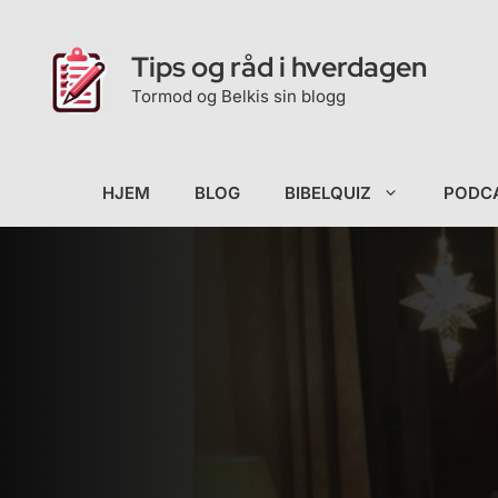
Hopp
til
Tips og råd i hverdagen
innhold
Tormod og Belkis sin blogg
HJEM
BLOG
BIBELQUIZ
PODC