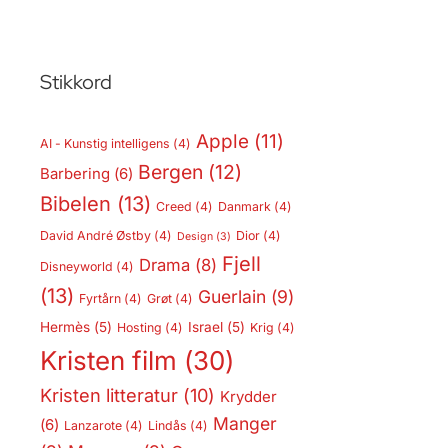
Stikkord
Apple
(11)
AI - Kunstig intelligens
(4)
Bergen
(12)
Barbering
(6)
Bibelen
(13)
Creed
(4)
Danmark
(4)
David André Østby
(4)
Dior
(4)
Design
(3)
Fjell
Drama
(8)
Disneyworld
(4)
(13)
Guerlain
(9)
Fyrtårn
(4)
Grøt
(4)
Hermès
(5)
Israel
(5)
Hosting
(4)
Krig
(4)
Kristen film
(30)
Kristen litteratur
(10)
Krydder
Manger
(6)
Lanzarote
(4)
Lindås
(4)