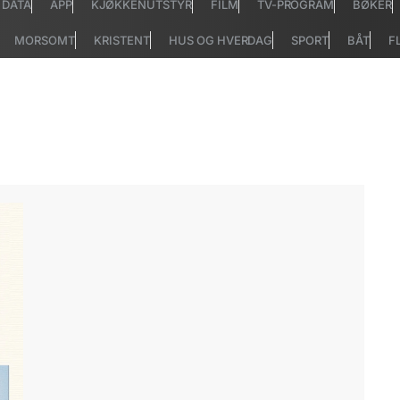
DATA
APP
KJØKKENUTSTYR
FILM
TV-PROGRAM
BØKER
MORSOMT
KRISTENT
HUS OG HVERDAG
SPORT
BÅT
F