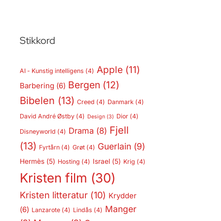
Stikkord
Apple
(11)
AI - Kunstig intelligens
(4)
Bergen
(12)
Barbering
(6)
Bibelen
(13)
Creed
(4)
Danmark
(4)
David André Østby
(4)
Dior
(4)
Design
(3)
Fjell
Drama
(8)
Disneyworld
(4)
(13)
Guerlain
(9)
Fyrtårn
(4)
Grøt
(4)
Hermès
(5)
Israel
(5)
Hosting
(4)
Krig
(4)
Kristen film
(30)
Kristen litteratur
(10)
Krydder
Manger
(6)
Lanzarote
(4)
Lindås
(4)