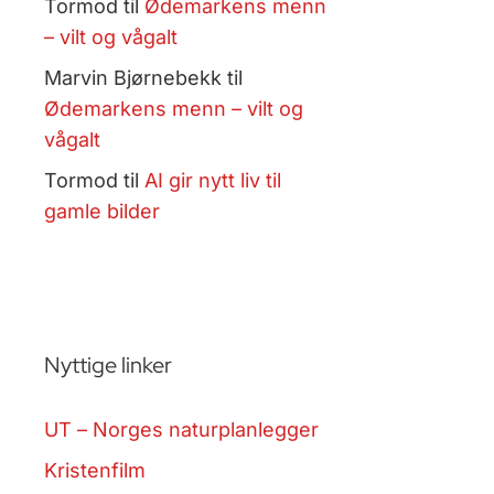
Tormod
til
Ødemarkens menn
– vilt og vågalt
Marvin Bjørnebekk
til
Ødemarkens menn – vilt og
vågalt
Tormod
til
AI gir nytt liv til
gamle bilder
Nyttige linker
UT – Norges naturplanlegger
Kristenfilm