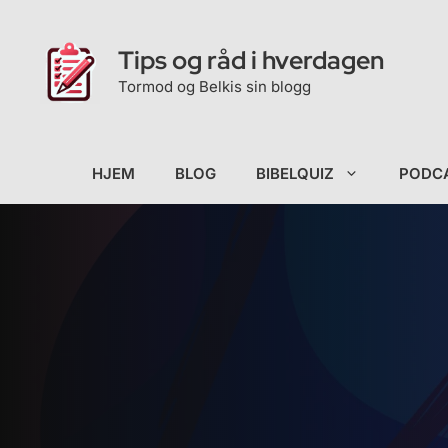
Hopp
til
Tips og råd i hverdagen
innhold
Tormod og Belkis sin blogg
HJEM
BLOG
BIBELQUIZ
PODC