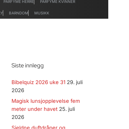
PARFYME HERRE
PARFYME KVINNER
LY
BARNDOM
MUSIKK
Siste innlegg
Bibelquiz 2026 uke 31
29. juli
2026
Magisk lunsjopplevelse fem
meter under havet
25. juli
2026
Sjeldne duftdråper og