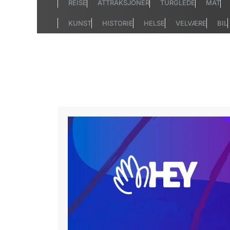
REISE
ATTRAKSJONER
TURGLEDE
MAT
KUNST
HISTORIE
HELSE
VELVÆRE
BIL