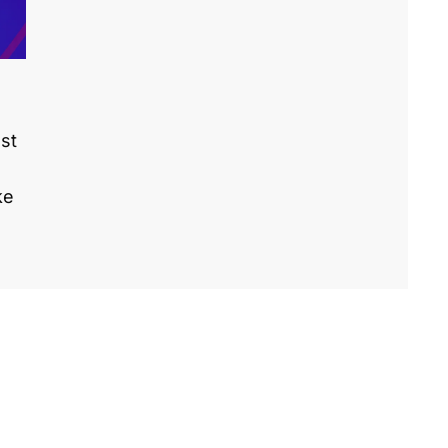
st
ke