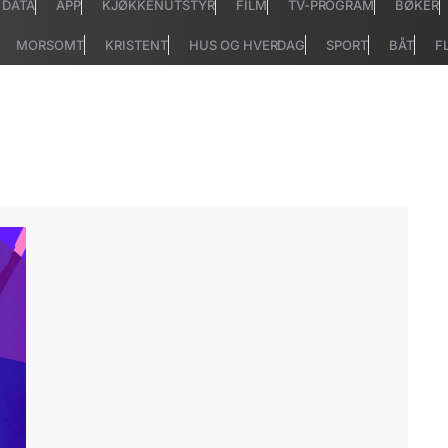
DATA
APP
KJØKKENUTSTYR
FILM
TV-PROGRAM
BØKER
MORSOMT
KRISTENT
HUS OG HVERDAG
SPORT
BÅT
F