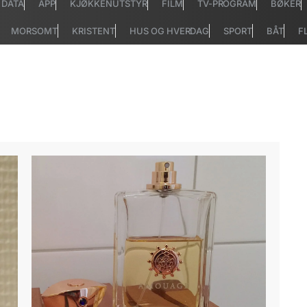
DATA
APP
KJØKKENUTSTYR
FILM
TV-PROGRAM
BØKER
MORSOMT
KRISTENT
HUS OG HVERDAG
SPORT
BÅT
F