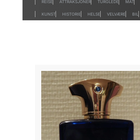
REISE
ATTRAKSJONER
TURGLEDE
MAT
KUNST
HISTORIE
HELSE
VELVÆRE
BIL