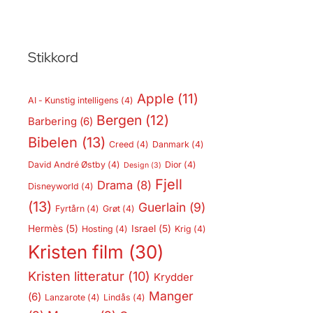
Stikkord
Apple
(11)
AI - Kunstig intelligens
(4)
Bergen
(12)
Barbering
(6)
Bibelen
(13)
Creed
(4)
Danmark
(4)
David André Østby
(4)
Dior
(4)
Design
(3)
Fjell
Drama
(8)
Disneyworld
(4)
(13)
Guerlain
(9)
Fyrtårn
(4)
Grøt
(4)
Hermès
(5)
Israel
(5)
Hosting
(4)
Krig
(4)
Kristen film
(30)
Kristen litteratur
(10)
Krydder
Manger
(6)
Lanzarote
(4)
Lindås
(4)