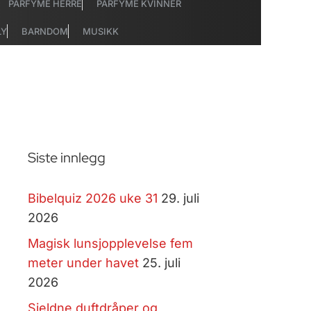
PARFYME HERRE
PARFYME KVINNER
LY
BARNDOM
MUSIKK
Siste innlegg
Bibelquiz 2026 uke 31
29. juli
2026
Magisk lunsjopplevelse fem
meter under havet
25. juli
2026
Sjeldne duftdråper og