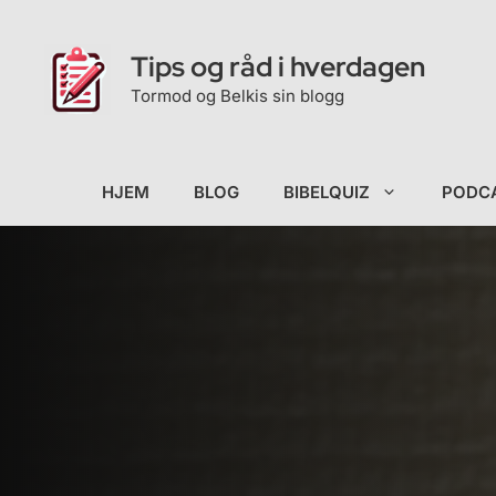
Hopp
til
Tips og råd i hverdagen
innhold
Tormod og Belkis sin blogg
HJEM
BLOG
BIBELQUIZ
PODC