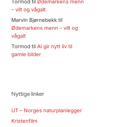
Tormod
til
Ødemarkens menn
– vilt og vågalt
Marvin Bjørnebekk
til
Ødemarkens menn – vilt og
vågalt
Tormod
til
AI gir nytt liv til
gamle bilder
Nyttige linker
UT – Norges naturplanlegger
Kristenfilm