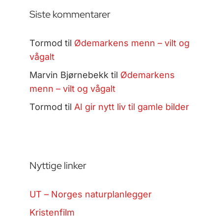
Siste kommentarer
Tormod
til
Ødemarkens menn – vilt og
vågalt
Marvin Bjørnebekk
til
Ødemarkens
menn – vilt og vågalt
Tormod
til
AI gir nytt liv til gamle bilder
Nyttige linker
UT – Norges naturplanlegger
Kristenfilm