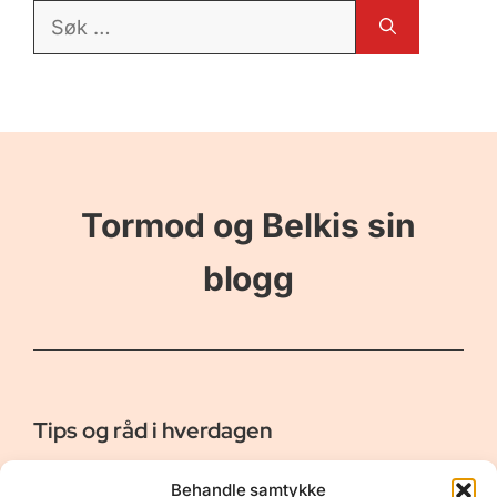
Søk
etter:
Tormod og Belkis sin
blogg
Tips og råd i hverdagen
Er vår bloggside hvor vi ønsker å dele våre opplevelser og
Behandle samtykke