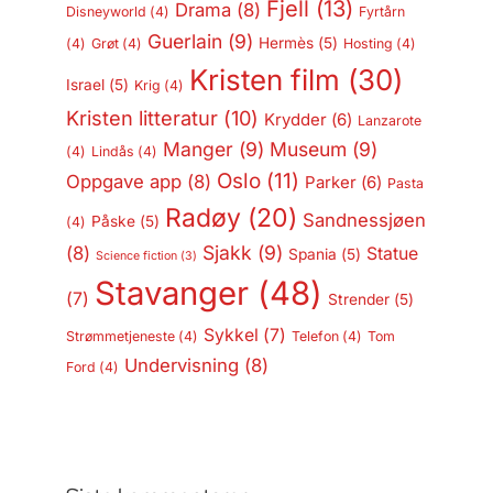
Fjell
(13)
Drama
(8)
Disneyworld
(4)
Fyrtårn
Guerlain
(9)
Hermès
(5)
(4)
Grøt
(4)
Hosting
(4)
Kristen film
(30)
Israel
(5)
Krig
(4)
Kristen litteratur
(10)
Krydder
(6)
Lanzarote
Manger
(9)
Museum
(9)
(4)
Lindås
(4)
Oslo
(11)
Oppgave app
(8)
Parker
(6)
Pasta
Radøy
(20)
Sandnessjøen
Påske
(5)
(4)
Sjakk
(9)
(8)
Statue
Spania
(5)
Science fiction
(3)
Stavanger
(48)
(7)
Strender
(5)
Sykkel
(7)
Strømmetjeneste
(4)
Telefon
(4)
Tom
Undervisning
(8)
Ford
(4)