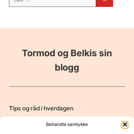
etter:
Tormod og Belkis sin
blogg
Tips og råd i hverdagen
Er vår bloggside hvor vi ønsker å dele våre opplevelser og
Behandle samtykke
gi deg råd og tips innen reiser, hotell - og restauranter,