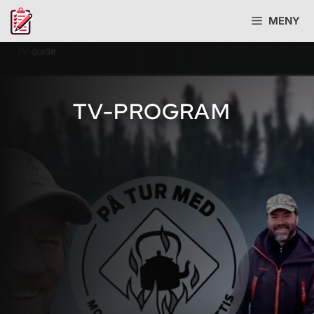
Hopp
MENY
til
innhold
TV-PROGRAM