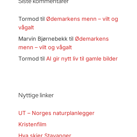
Siste kommentarer
Tormod
til
Ødemarkens menn – vilt og
vågalt
Marvin Bjørnebekk
til
Ødemarkens
menn – vilt og vågalt
Tormod
til
AI gir nytt liv til gamle bilder
Nyttige linker
UT – Norges naturplanlegger
Kristenfilm
Hva skjer Stavanger