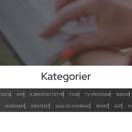
Kategorier
DATA
APP
KJØKKENUTSTYR
FILM
TV-PROGRAM
BØKER
MORSOMT
KRISTENT
HUS OG HVERDAG
SPORT
BÅT
F