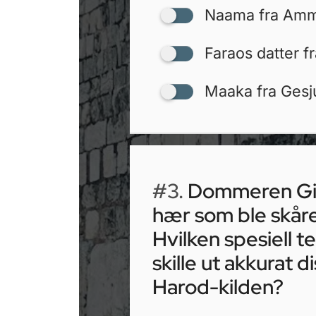
Naama fra Am
Faraos datter f
Maaka fra Gesju
#3.
Dommeren Gide
hær som ble skåre
Hvilken spesiell t
skille ut akkurat
Harod-kilden?