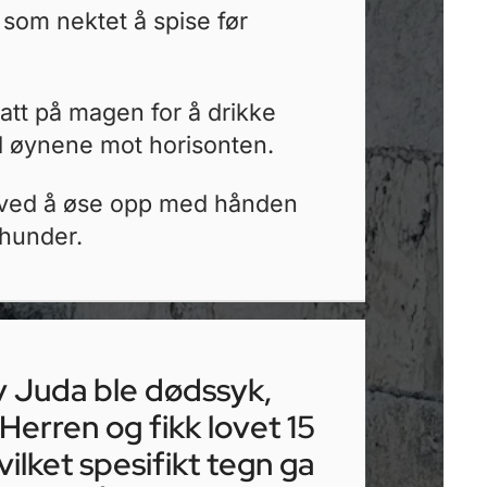
 som nektet å spise før
latt på magen for å drikke
ed øynene mot horisonten.
 ved å øse opp med hånden
hunder.
v Juda ble dødssyk,
 Herren og fikk lovet 15
vilket spesifikt tegn ga