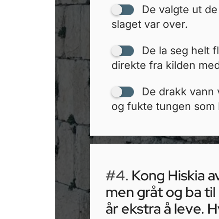
De valgte ut de
slaget var over.
De la seg helt f
direkte fra kilden m
De drakk vann
og fukte tungen som 
#4.
Kong Hiskia a
men gråt og ba til
år ekstra å leve. H