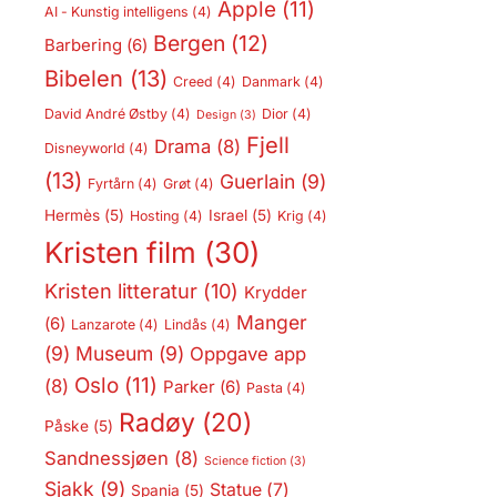
Apple
(11)
AI - Kunstig intelligens
(4)
Bergen
(12)
Barbering
(6)
Bibelen
(13)
Creed
(4)
Danmark
(4)
David André Østby
(4)
Dior
(4)
Design
(3)
Fjell
Drama
(8)
Disneyworld
(4)
(13)
Guerlain
(9)
Fyrtårn
(4)
Grøt
(4)
Hermès
(5)
Israel
(5)
Hosting
(4)
Krig
(4)
Kristen film
(30)
Kristen litteratur
(10)
Krydder
Manger
(6)
Lanzarote
(4)
Lindås
(4)
(9)
Museum
(9)
Oppgave app
Oslo
(11)
(8)
Parker
(6)
Pasta
(4)
Radøy
(20)
Påske
(5)
Sandnessjøen
(8)
Science fiction
(3)
Sjakk
(9)
Statue
(7)
Spania
(5)