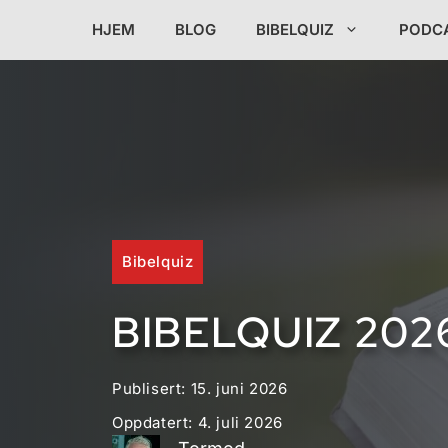
Hopp
HJEM
BLOG
BIBELQUIZ
PODC
til
innhold
Bibelquiz
BIBELQUIZ 202
Publisert:
15. juni 2026
Oppdatert:
4. juli 2026