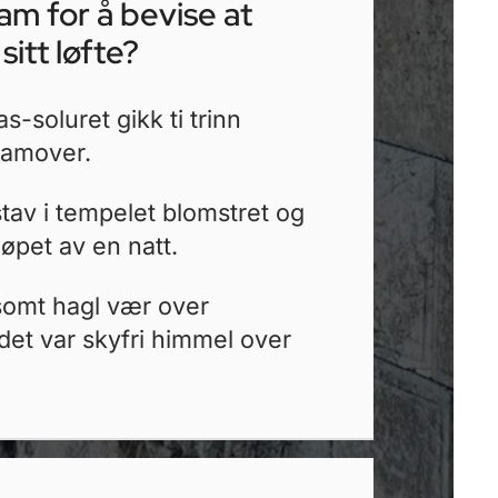
am for å bevise at
sitt løfte?
-soluret gikk ti trinn
framover.
tav i tempelet blomstret og
øpet av en natt.
dsomt hagl vær over
det var skyfri himmel over