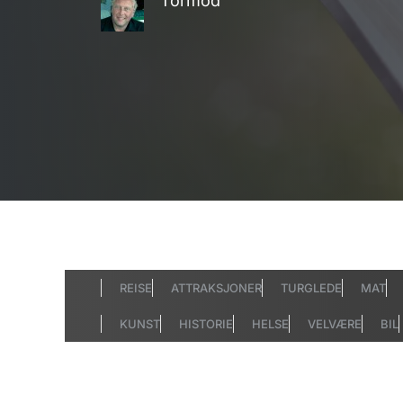
Tormod
REISE
ATTRAKSJONER
TURGLEDE
MAT
KUNST
HISTORIE
HELSE
VELVÆRE
BIL