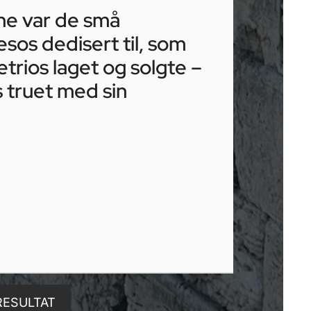
ne var de små
sos dedisert til, som
rios laget og solgte –
s truet med sin
RESULTAT