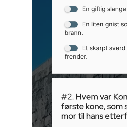
En giftig slange
En liten gnist s
brann.
Et skarpt sverd
frender.
#2.
Hvem var Kong
første kone, som 
mor til hans ette