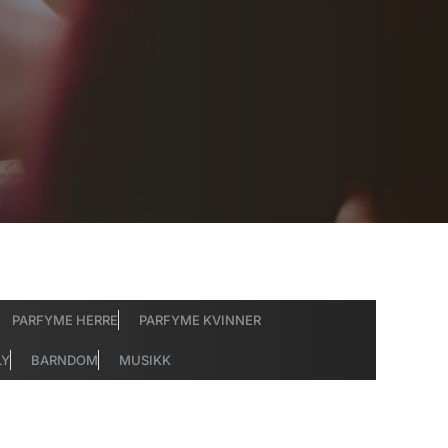
PARFYME HERRE
PARFYME KVINNER
LY
BARNDOM
MUSIKK