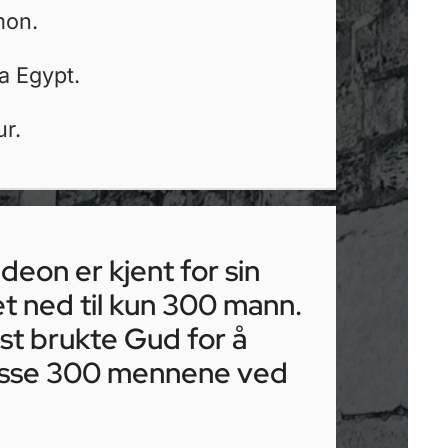
mon.
ra Egypt.
r.
on er kjent for sin
t ned til kun 300 mann.
est brukte Gud for å
 disse 300 mennene ved