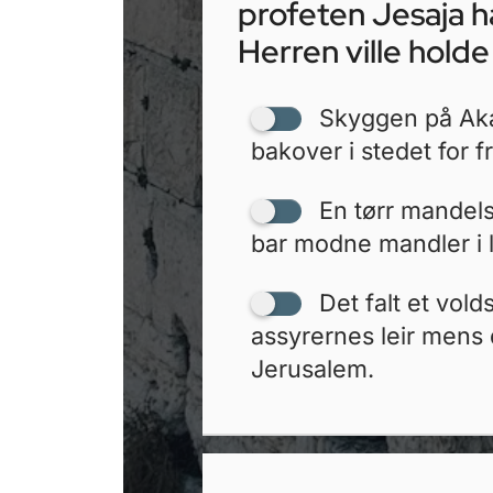
profeten Jesaja h
Herren ville holde 
Skyggen på Akas
bakover i stedet for 
En tørr mandels
bar modne mandler i l
Det falt et vol
assyrernes leir mens 
Jerusalem.