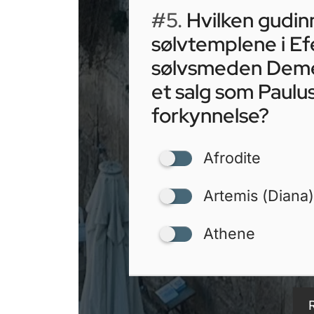
#5.
Hvilken gudin
sølvtemplene i Efe
sølvsmeden Demet
et salg som Paulu
forkynnelse?
Afrodite
Artemis (Diana)
Athene