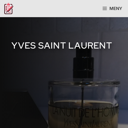
Hopp
MENY
til
innhold
YVES SAINT LAURENT