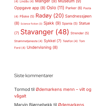
Manger
(9)
Museum
(9)
(4)
Lindås
(4)
Oslo
(11)
Oppgave app
(8)
Parker
(6)
Pasta
Radøy
(20)
Sandnessjøen
Påske
(5)
(4)
Sjakk
(9)
(8)
Statue
Spania
(5)
Science fiction
(3)
Stavanger
(48)
(7)
Strender
(5)
Sykkel
(7)
Strømmetjeneste
(4)
Telefon
(4)
Tom
Undervisning
(8)
Ford
(4)
Siste kommentarer
Tormod
til
Ødemarkens menn – vilt og
vågalt
Marvin Bjørnebekk
til
Ødemarkens