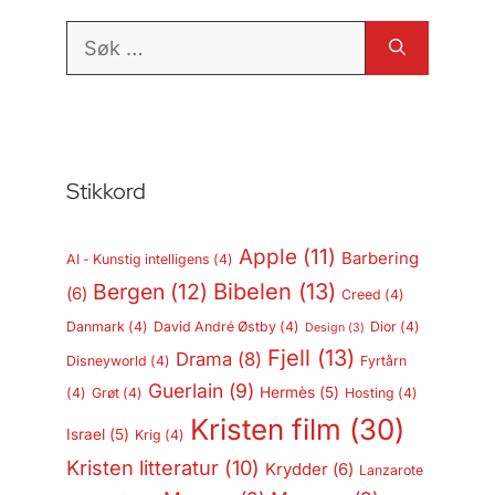
Søk
etter:
Stikkord
Apple
(11)
Barbering
AI - Kunstig intelligens
(4)
Bergen
(12)
Bibelen
(13)
(6)
Creed
(4)
Danmark
(4)
David André Østby
(4)
Dior
(4)
Design
(3)
Fjell
(13)
Drama
(8)
Disneyworld
(4)
Fyrtårn
Guerlain
(9)
Hermès
(5)
(4)
Grøt
(4)
Hosting
(4)
Kristen film
(30)
Israel
(5)
Krig
(4)
Kristen litteratur
(10)
Krydder
(6)
Lanzarote