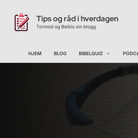
Hopp
til
Tips og råd i hverdagen
innhold
Tormod og Belkis sin blogg
HJEM
BLOG
BIBELQUIZ
PODC