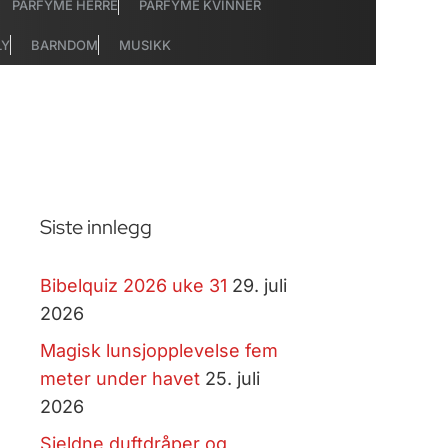
PARFYME HERRE
PARFYME KVINNER
LY
BARNDOM
MUSIKK
Siste innlegg
Bibelquiz 2026 uke 31
29. juli
2026
Magisk lunsjopplevelse fem
meter under havet
25. juli
2026
Sjeldne duftdråper og