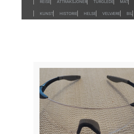
REISE
ATTRAKSJONER
TURGLEDE
MAT
KUNST
HISTORIE
HELSE
VELVÆRE
BIL