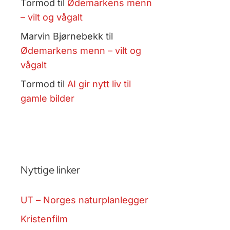
Tormod
til
Ødemarkens menn
– vilt og vågalt
Marvin Bjørnebekk
til
Ødemarkens menn – vilt og
vågalt
Tormod
til
AI gir nytt liv til
gamle bilder
Nyttige linker
UT – Norges naturplanlegger
Kristenfilm