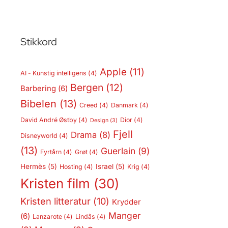
Stikkord
Apple
(11)
AI - Kunstig intelligens
(4)
Bergen
(12)
Barbering
(6)
Bibelen
(13)
Creed
(4)
Danmark
(4)
David André Østby
(4)
Dior
(4)
Design
(3)
Fjell
Drama
(8)
Disneyworld
(4)
(13)
Guerlain
(9)
Fyrtårn
(4)
Grøt
(4)
Hermès
(5)
Israel
(5)
Hosting
(4)
Krig
(4)
Kristen film
(30)
Kristen litteratur
(10)
Krydder
Manger
(6)
Lanzarote
(4)
Lindås
(4)