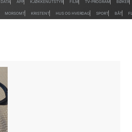
DATA
APP
KJØKKENUTSTYR
FILM
TV-PROGRAM
BØKER
MORSOMT
KRISTENT
HUS OG HVERDAG
SPORT
BÅT
F