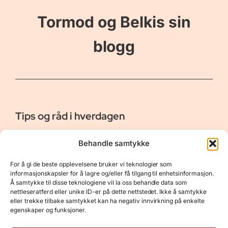
Tormod og Belkis sin
blogg
Tips og råd i hverdagen
Er vår bloggside hvor vi ønsker å dele våre opplevelser og
Behandle samtykke
gi deg råd og tips innen reiser, hotell - og restauranter,
naturopplevelser, personlig pleie, data, film og bøker m.m.
For å gi de beste opplevelsene bruker vi teknologier som
Nyttige Linker
Resurser
informasjonskapsler for å lagre og/eller få tilgang til enhetsinformasjon.
Å samtykke til disse teknologiene vil la oss behandle data som
Om oss
Personvernerklæring
nettleseratferd eller unike ID-er på dette nettstedet. Ikke å samtykke
eller trekke tilbake samtykket kan ha negativ innvirkning på enkelte
Kontakt
Opphavsrett
egenskaper og funksjoner.
Spørsmål og svar
Støtt oss