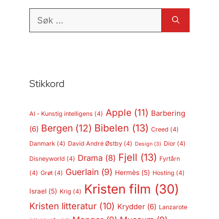
Søk
etter:
Stikkord
Apple
(11)
Barbering
AI - Kunstig intelligens
(4)
Bergen
(12)
Bibelen
(13)
(6)
Creed
(4)
Danmark
(4)
David André Østby
(4)
Dior
(4)
Design
(3)
Fjell
(13)
Drama
(8)
Disneyworld
(4)
Fyrtårn
Guerlain
(9)
Hermès
(5)
(4)
Grøt
(4)
Hosting
(4)
Kristen film
(30)
Israel
(5)
Krig
(4)
Kristen litteratur
(10)
Krydder
(6)
Lanzarote