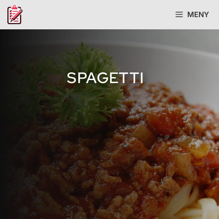
Hopp
MENY
til
innhold
SPAGETTI