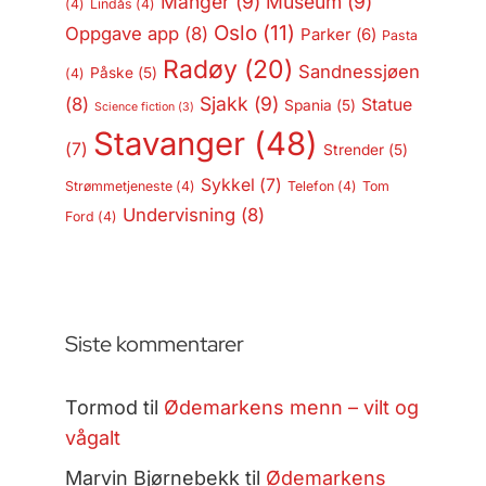
Manger
(9)
Museum
(9)
(4)
Lindås
(4)
Oslo
(11)
Oppgave app
(8)
Parker
(6)
Pasta
Radøy
(20)
Sandnessjøen
Påske
(5)
(4)
Sjakk
(9)
(8)
Statue
Spania
(5)
Science fiction
(3)
Stavanger
(48)
(7)
Strender
(5)
Sykkel
(7)
Strømmetjeneste
(4)
Telefon
(4)
Tom
Undervisning
(8)
Ford
(4)
Siste kommentarer
Tormod
til
Ødemarkens menn – vilt og
vågalt
Marvin Bjørnebekk
til
Ødemarkens