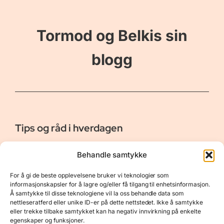
Tormod og Belkis sin
blogg
Tips og råd i hverdagen
Er vår bloggside hvor vi ønsker å dele våre opplevelser og
Behandle samtykke
gi deg råd og tips innen reiser, hotell - og restauranter,
naturopplevelser, personlig pleie, data, film og bøker m.m.
For å gi de beste opplevelsene bruker vi teknologier som
Nyttige Linker
Resurser
informasjonskapsler for å lagre og/eller få tilgang til enhetsinformasjon.
Å samtykke til disse teknologiene vil la oss behandle data som
Om oss
Personvernerklæring
nettleseratferd eller unike ID-er på dette nettstedet. Ikke å samtykke
eller trekke tilbake samtykket kan ha negativ innvirkning på enkelte
Kontakt
Opphavsrett
egenskaper og funksjoner.