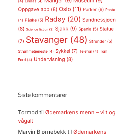
Manger
(9)
Museum
(9)
(4)
Lindås
(4)
Oslo
(11)
Oppgave app
(8)
Parker
(6)
Pasta
Radøy
(20)
Sandnessjøen
Påske
(5)
(4)
Sjakk
(9)
(8)
Statue
Spania
(5)
Science fiction
(3)
Stavanger
(48)
(7)
Strender
(5)
Sykkel
(7)
Strømmetjeneste
(4)
Telefon
(4)
Tom
Undervisning
(8)
Ford
(4)
Siste kommentarer
Tormod
til
Ødemarkens menn – vilt og
vågalt
Marvin Bjørnebekk
til
Ødemarkens