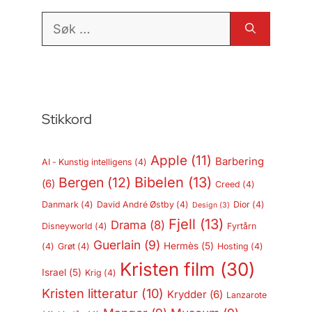
Søk
etter:
Stikkord
Apple
(11)
Barbering
AI - Kunstig intelligens
(4)
Bergen
(12)
Bibelen
(13)
(6)
Creed
(4)
Danmark
(4)
David André Østby
(4)
Dior
(4)
Design
(3)
Fjell
(13)
Drama
(8)
Disneyworld
(4)
Fyrtårn
Guerlain
(9)
Hermès
(5)
(4)
Grøt
(4)
Hosting
(4)
Kristen film
(30)
Israel
(5)
Krig
(4)
Kristen litteratur
(10)
Krydder
(6)
Lanzarote