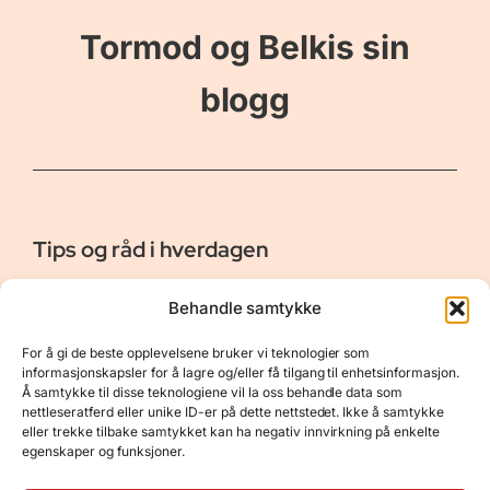
Tormod og Belkis sin
blogg
Tips og råd i hverdagen
Er vår bloggside hvor vi ønsker å dele våre opplevelser og
Behandle samtykke
gi deg råd og tips innen reiser, hotell - og restauranter,
naturopplevelser, personlig pleie, data, film og bøker m.m.
For å gi de beste opplevelsene bruker vi teknologier som
Nyttige Linker
Resurser
informasjonskapsler for å lagre og/eller få tilgang til enhetsinformasjon.
Å samtykke til disse teknologiene vil la oss behandle data som
Om oss
Personvernerklæring
nettleseratferd eller unike ID-er på dette nettstedet. Ikke å samtykke
eller trekke tilbake samtykket kan ha negativ innvirkning på enkelte
Kontakt
Opphavsrett
egenskaper og funksjoner.
Spørsmål og svar
Støtt oss