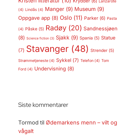
Kristen litteratur
(10)
Krydder
(6)
Lanzarote
Manger
(9)
Museum
(9)
(4)
Lindås
(4)
Oslo
(11)
Oppgave app
(8)
Parker
(6)
Pasta
Radøy
(20)
Sandnessjøen
Påske
(5)
(4)
Sjakk
(9)
(8)
Statue
Spania
(5)
Science fiction
(3)
Stavanger
(48)
(7)
Strender
(5)
Sykkel
(7)
Strømmetjeneste
(4)
Telefon
(4)
Tom
Undervisning
(8)
Ford
(4)
Siste kommentarer
Tormod
til
Ødemarkens menn – vilt og
vågalt