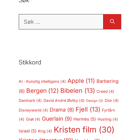
Søk
Søk
etter:
Stikkord
Apple
(11)
Barbering
AI - Kunstig intelligens
(4)
Bergen
(12)
Bibelen
(13)
(6)
Creed
(4)
Danmark
(4)
David André Østby
(4)
Dior
(4)
Design
(3)
Fjell
(13)
Drama
(8)
Disneyworld
(4)
Fyrtårn
Guerlain
(9)
Hermès
(5)
(4)
Grøt
(4)
Hosting
(4)
Kristen film
(30)
Israel
(5)
Krig
(4)