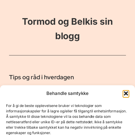
Tormod og Belkis sin
blogg
Tips og råd i hverdagen
Er vår bloggside hvor vi ønsker å dele våre opplevelser og
Behandle samtykke
gi deg råd og tips innen reiser, hotell - og restauranter,
naturopplevelser, personlig pleie, data, film og bøker m.m.
For å gi de beste opplevelsene bruker vi teknologier som
Nyttige Linker
Resurser
informasjonskapsler for å lagre og/eller få tilgang til enhetsinformasjon.
Å samtykke til disse teknologiene vil la oss behandle data som
Om oss
Personvernerklæring
nettleseratferd eller unike ID-er på dette nettstedet. Ikke å samtykke
eller trekke tilbake samtykket kan ha negativ innvirkning på enkelte
Kontakt
Opphavsrett
egenskaper og funksjoner.