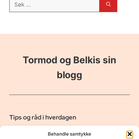
Søk
etter:
Tormod og Belkis sin
blogg
Tips og råd i hverdagen
Er vår bloggside hvor vi ønsker å dele våre opplevelser og
Behandle samtykke
gi deg råd og tips innen reiser, hotell - og restauranter,