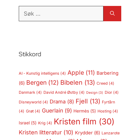
Søk
etter:
Stikkord
Apple
(11)
Barbering
AI - Kunstig intelligens
(4)
Bergen
(12)
Bibelen
(13)
(6)
Creed
(4)
Danmark
(4)
David André Østby
(4)
Dior
(4)
Design
(3)
Fjell
(13)
Drama
(8)
Disneyworld
(4)
Fyrtårn
Guerlain
(9)
Hermès
(5)
(4)
Grøt
(4)
Hosting
(4)
Kristen film
(30)
Israel
(5)
Krig
(4)
Kristen litteratur
(10)
Krydder
(6)
Lanzarote