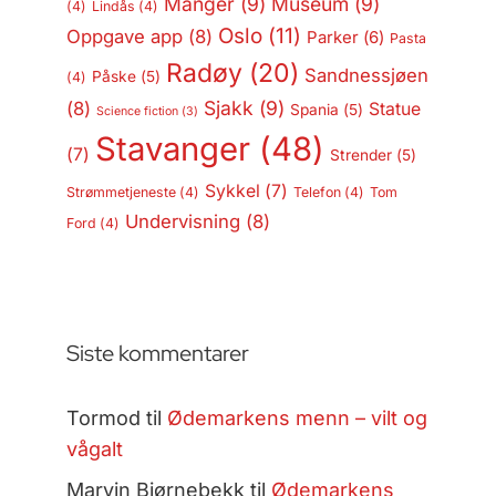
Manger
(9)
Museum
(9)
(4)
Lindås
(4)
Oslo
(11)
Oppgave app
(8)
Parker
(6)
Pasta
Radøy
(20)
Sandnessjøen
Påske
(5)
(4)
Sjakk
(9)
(8)
Statue
Spania
(5)
Science fiction
(3)
Stavanger
(48)
(7)
Strender
(5)
Sykkel
(7)
Strømmetjeneste
(4)
Telefon
(4)
Tom
Undervisning
(8)
Ford
(4)
Siste kommentarer
Tormod
til
Ødemarkens menn – vilt og
vågalt
Marvin Bjørnebekk
til
Ødemarkens