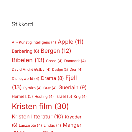
Stikkord
Apple
(11)
AI - Kunstig intelligens
(4)
Bergen
(12)
Barbering
(6)
Bibelen
(13)
Creed
(4)
Danmark
(4)
David André Østby
(4)
Dior
(4)
Design
(3)
Fjell
Drama
(8)
Disneyworld
(4)
(13)
Guerlain
(9)
Fyrtårn
(4)
Grøt
(4)
Hermès
(5)
Israel
(5)
Hosting
(4)
Krig
(4)
Kristen film
(30)
Kristen litteratur
(10)
Krydder
Manger
(6)
Lanzarote
(4)
Lindås
(4)