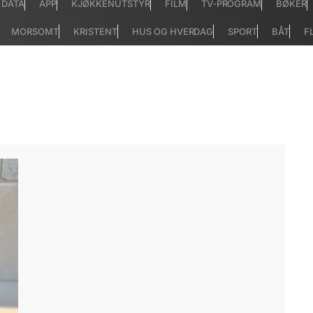
DATA
APP
KJØKKENUTSTYR
FILM
TV-PROGRAM
BØKER
MORSOMT
KRISTENT
HUS OG HVERDAG
SPORT
BÅT
F