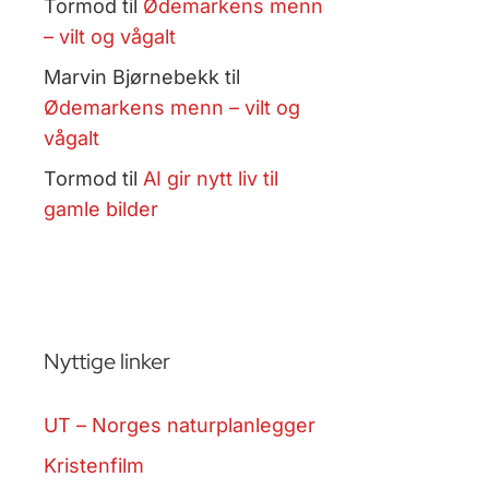
Tormod
til
Ødemarkens menn
– vilt og vågalt
Marvin Bjørnebekk
til
Ødemarkens menn – vilt og
vågalt
Tormod
til
AI gir nytt liv til
gamle bilder
Nyttige linker
UT – Norges naturplanlegger
Kristenfilm