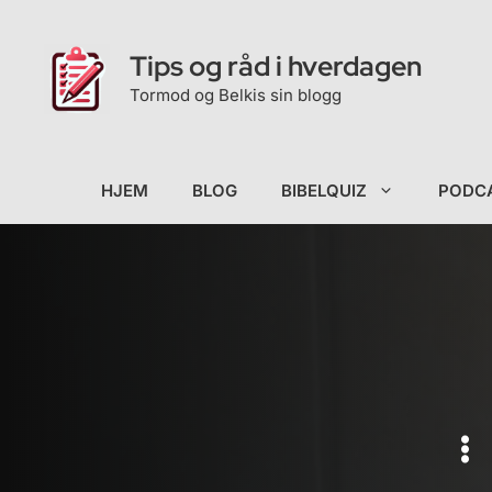
Hopp
til
Tips og råd i hverdagen
innhold
Tormod og Belkis sin blogg
HJEM
BLOG
BIBELQUIZ
PODC