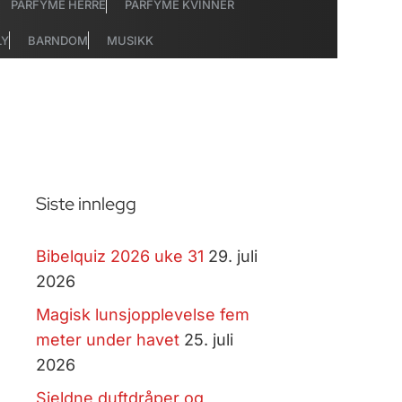
PARFYME HERRE
PARFYME KVINNER
LY
BARNDOM
MUSIKK
Siste innlegg
Bibelquiz 2026 uke 31
29. juli
2026
Magisk lunsjopplevelse fem
meter under havet
25. juli
2026
Sjeldne duftdråper og