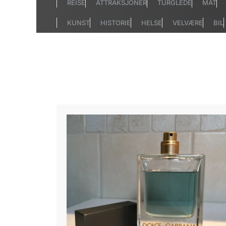
REISE
ATTRAKSJONER
TURGLEDE
MAT
KUNST
HISTORIE
HELSE
VELVÆRE
BIL