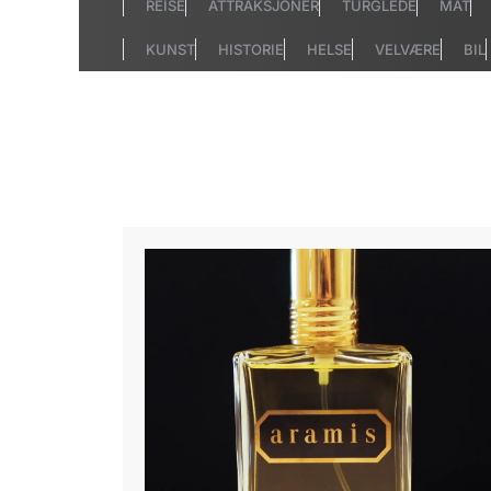
REISE
ATTRAKSJONER
TURGLEDE
MAT
KUNST
HISTORIE
HELSE
VELVÆRE
BIL