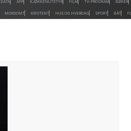
DATA
APP
KJØKKENUTSTYR
FILM
TV-PROGRAM
BØKER
MORSOMT
KRISTENT
HUS OG HVERDAG
SPORT
BÅT
F