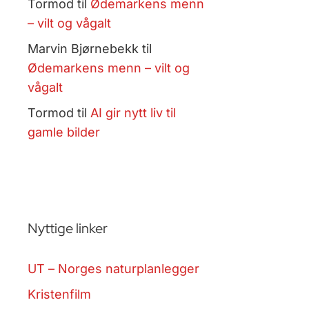
Tormod
til
Ødemarkens menn
– vilt og vågalt
Marvin Bjørnebekk
til
Ødemarkens menn – vilt og
vågalt
Tormod
til
AI gir nytt liv til
gamle bilder
Nyttige linker
UT – Norges naturplanlegger
Kristenfilm