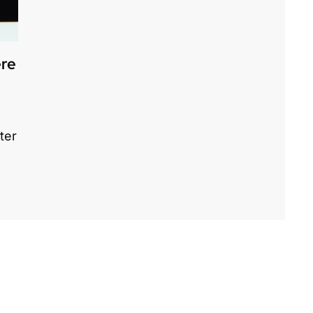
ere
ter