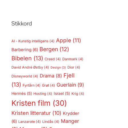
Stikkord
Apple
(11)
AI - Kunstig intelligens
(4)
Bergen
(12)
Barbering
(6)
Bibelen
(13)
Creed
(4)
Danmark
(4)
David André Østby
(4)
Dior
(4)
Design
(3)
Fjell
Drama
(8)
Disneyworld
(4)
(13)
Guerlain
(9)
Fyrtårn
(4)
Grøt
(4)
Hermès
(5)
Israel
(5)
Hosting
(4)
Krig
(4)
Kristen film
(30)
Kristen litteratur
(10)
Krydder
Manger
(6)
Lanzarote
(4)
Lindås
(4)