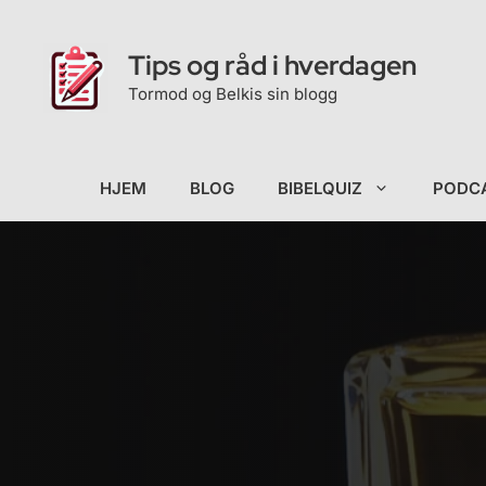
Hopp
til
Tips og råd i hverdagen
innhold
Tormod og Belkis sin blogg
HJEM
BLOG
BIBELQUIZ
PODC