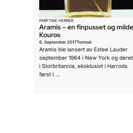
PARFYME HERRER
Aramis – en finpusset og mild
Kouros
6. September 2017
Tormod
Aramis ble lansert av Estee Lauder
september 1964 i New York og deret
i Storbritannia, eksklusivt i Harrods
først i ...