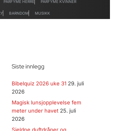
PARFYME HERRE
PARFYME KVINNER
LY
BARNDOM
MUSIKK
Siste innlegg
Bibelquiz 2026 uke 31
29. juli
2026
Magisk lunsjopplevelse fem
meter under havet
25. juli
2026
Sjeldne duftdråper og