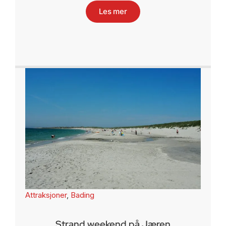
Les mer
Attraksjoner
,
Bading
Strand weekend på Jæren