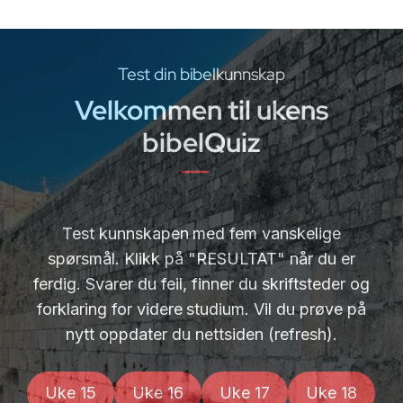
Test din bibelkunnskap
Velkommen til ukens
bibelQuiz
Test kunnskapen med fem vanskelige
spørsmål. Klikk på "RESULTAT" når du er
ferdig. Svarer du feil, finner du skriftsteder og
forklaring for videre studium. Vil du prøve på
nytt oppdater du nettsiden (refresh).
Uke 15
Uke 16
Uke 17
Uke 18